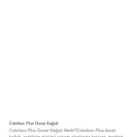
Colorbox Plus Duvar Kağıdı
Colorbox Plus Duvar Kağıdı Nedir?Colorbox Plus duvar
kağıdı, renklerin gücünü yaşam alanlarına taşıyan, modern