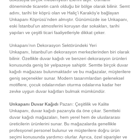
döneminde ticaretin canlı olduğu bir bölge olarak bilinir. Semt
adını, tarihi bir köprü olan ve Haliç’i Karaköy’e bağlayan
Unkapanı Köprüsü’nden almıştır. Günümüzde ise Unkapanı,
eski İstanbul’un atmosferini koruyan dar sokakları, tarihi
yapıları ve çeşitli ticari faaliyetleriyle dikkat çeker.
Unkapanı’nın Dekorasyon Sektöründeki Yeri
Unkapanı, İstanbul’un dekorasyon merkezlerinden biri olarak
bilinir. Özellikle duvar kağıdı ve benzeri dekorasyon ürünleri
konusunda geniş bir yelpazeye sahiptir. Semtte birçok duvar
kağıdı mağazası bulunmaktadır ve bu mağazalar, müşterilere
geniş seçenekler sunar. Modern tasarımlardan geleneksel
motiflere, çocuk odalarından oturma odalarına kadar her
zevke uygun duvar kağıtları bulmak mümkündür.
Unkapanı Duvar Kağıdı
Pazarı: Çeşitlilik ve Kalite
Unkapanı, duvar kağıdı pazarıyla da öne çıkar. Semtteki
duvar kağıdı mağazaları, hem yerel hem de uluslararası
üreticilerin ürünlerini sunar. Bu mağazalarda genellikle
profesyonel personel bulunur ve müşterilere doğru ürün
seçimi konusunda yardımcı olurlar. Ayrıca, özel siparişler ve