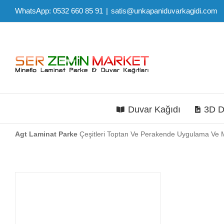
Skip
WhatsApp: 0532 660 85 91
|
satis@unkapaniduvarkagidi.com
to
content
Duvar Kağıdı
3D D
Agt Laminat Parke
Çeşitleri Toptan Ve Perakende Uygulama Ve M