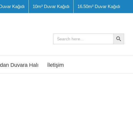
Duvar Kağıdı
10m² Duvar Kağıdı
16.50m² Duvar Kağıdı
Search Button
Search
for:
dan Duvara Halı
İletişim