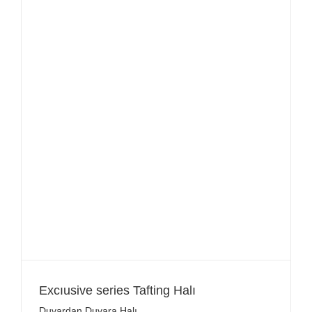
Excıusive series Tafting Halı
Duvardan Duvara Halı