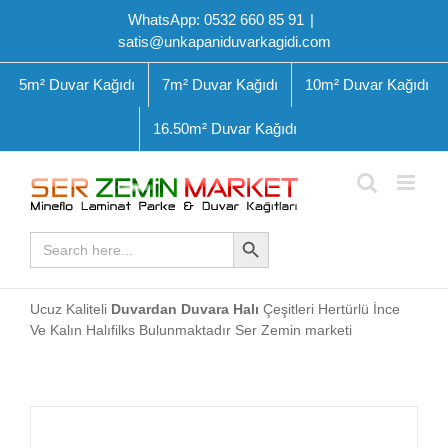
Skip
WhatsApp: 0532 660 85 91
|
to
satis@unkapaniduvarkagidi.com
content
5m² Duvar Kağıdı
7m² Duvar Kağıdı
10m² Duvar Kağıdı
16.50m² Duvar Kağıdı
Search Button
Search
for:
Ucuz Kaliteli
Duvardan Duvara Halı
Çeşitleri Hertürlü İnce
Ve Kalın Halıfilks Bulunmaktadır Ser Zemin marketi