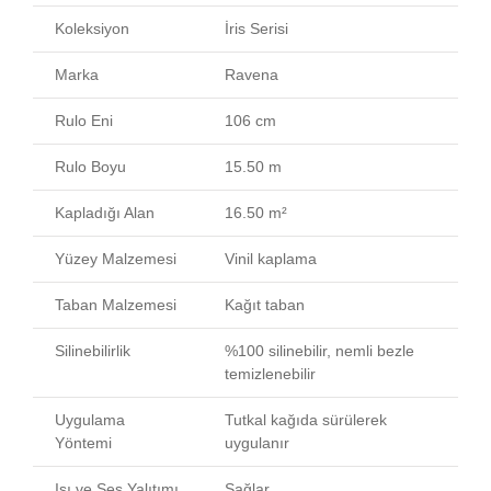
Koleksiyon
İris Serisi
Marka
Ravena
Rulo Eni
106 cm
Rulo Boyu
15.50 m
Kapladığı Alan
16.50 m²
Yüzey Malzemesi
Vinil kaplama
Taban Malzemesi
Kağıt taban
Silinebilirlik
%100 silinebilir, nemli bezle
temizlenebilir
Uygulama
Tutkal kağıda sürülerek
Yöntemi
uygulanır
Isı ve Ses Yalıtımı
Sağlar