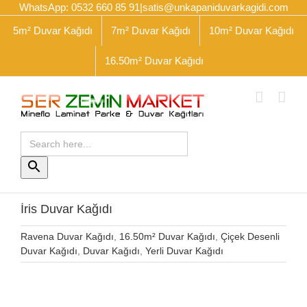
Skip
WhatsApp: 0532 660 85 91
|
satis@unkapaniduvarkagidi.com
to
5m² Duvar Kağıdı
7m² Duvar Kağıdı
10m² Duvar Kağıdı
content
16.50m² Duvar Kağıdı
Search
for:
Search
Button
İris Duvar Kağıdı
Ravena Duvar Kağıdı
,
16.50m² Duvar Kağıdı
,
Çiçek Desenli
Duvar Kağıdı
,
Duvar Kağıdı
,
Yerli Duvar Kağıdı