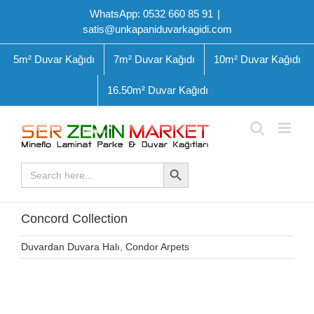
Skip
WhatsApp: 0532 660 85 91
|
to
satis@unkapaniduvarkagidi.com
content
5m² Duvar Kağıdı
7m² Duvar Kağıdı
10m² Duvar Kağıdı
16.50m² Duvar Kağıdı
Search Button
Search
for:
Concord Collection
Duvardan Duvara Halı
,
Condor Arpets