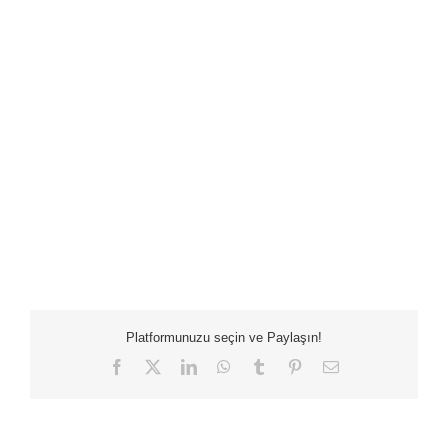
Platformunuzu seçin ve Paylaşın!
Facebook
X
LinkedIn
WhatsApp
Tumblr
Pinterest
E-
posta