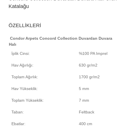
Katalağu
ÖZELLİKLERİ
Condor Arpets Concord Collection Duvardan Duvara
Halı
İplik Cinsi:
%100 PA Imprel
Hav Ağırlığı:
630 gr/m2
Toplam Ağırlık:
1700 gr/m2
Hav Yükseklik:
5 mm
Toplam Yükseklik:
7 mm
Taban:
Feltback
Ebatlar:
400 cm