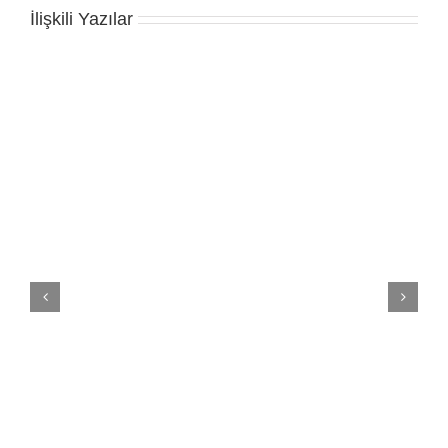
İlişkili Yazılar
Halı
Excıusive series Tafting Halı